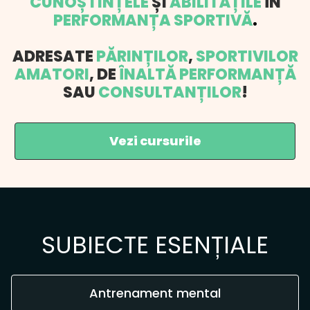
CUNOȘTINȚELE
ȘI
ABILITĂȚILE
ÎN
PERFORMANȚA SPORTIVĂ
.
ADRESATE
PĂRINȚILOR
,
SPORTIVILOR
AMATORI
, DE
ÎNALTĂ PERFORMANȚĂ
SAU
CONSULTANȚILOR
!
Vezi cursurile
SUBIECTE ESENȚIALE
Antrenament mental