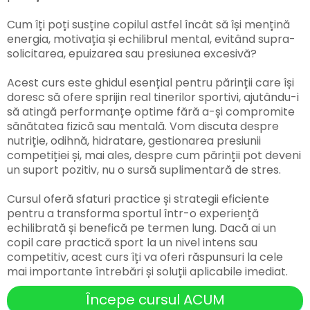
Cum îți poți susține copilul astfel încât să își mențină
energia, motivația și echilibrul mental, evitând supra-
solicitarea, epuizarea sau presiunea excesivă?
Acest curs este ghidul esențial pentru părinții care își
doresc să ofere sprijin real tinerilor sportivi, ajutându-i
să atingă performanțe optime fără a-și compromite
sănătatea fizică sau mentală. Vom discuta despre
nutriție, odihnă, hidratare, gestionarea presiunii
competiției și, mai ales, despre cum părinții pot deveni
un suport pozitiv, nu o sursă suplimentară de stres.
Cursul oferă sfaturi practice și strategii eficiente
pentru a transforma sportul într-o experiență
echilibrată și benefică pe termen lung. Dacă ai un
copil care practică sport la un nivel intens sau
competitiv, acest curs îți va oferi răspunsuri la cele
mai importante întrebări și soluții aplicabile imediat.
Începe cursul ACUM