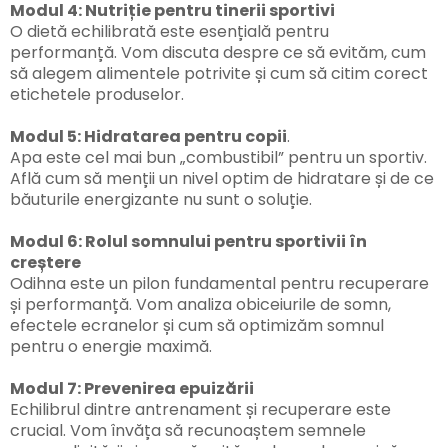
Modul 4: Nutriție pentru tinerii sportivi
O dietă echilibrată este esențială pentru
performanță. Vom discuta despre ce să evităm, cum
să alegem alimentele potrivite și cum să citim corect
etichetele produselor.
Modul 5: Hidratarea pentru copii
.
Apa este cel mai bun „combustibil” pentru un sportiv.
Află cum să menții un nivel optim de hidratare și de ce
băuturile energizante nu sunt o soluție.
Modul 6: Rolul somnului pentru sportivii în
creștere
Odihna este un pilon fundamental pentru recuperare
și performanță. Vom analiza obiceiurile de somn,
efectele ecranelor și cum să optimizăm somnul
pentru o energie maximă.
Modul 7: Prevenirea epuizării
Echilibrul dintre antrenament și recuperare este
crucial. Vom învăța să recunoaștem semnele