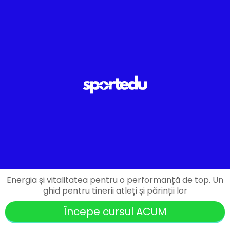
Energia și vitalitatea pentru o performanță de top. Un
ghid pentru tinerii atleți și părinții lor
Începe cursul ACUM