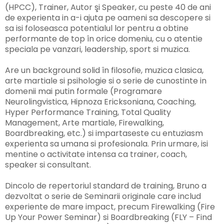
(HPCC), Trainer, Autor şi Speaker, cu peste 40 de ani
de experienta in a-i ajuta pe oameni sa descopere si
sa isi foloseasca potentialul lor pentru a obtine
performante de top în orice domeniu, cu o atentie
speciala pe vanzari, leadership, sport si muzica.
Are un background solid în filosofie, muzica clasica,
arte martiale si psihologie si o serie de cunostinte in
domenii mai putin formale (Programare
Neurolingvistica, Hipnoza Ericksoniana, Coaching,
Hyper Performance Training, Total Quality
Management, Arte martiale, Firewalking,
Boardbreaking, etc.) si impartaseste cu entuziasm
experienta sa umana si profesionala. Prin urmare, isi
mentine o activitate intensa ca trainer, coach,
speaker si consultant.
Dincolo de repertoriul standard de training, Bruno a
dezvoltat o serie de Seminarii originale care includ
experiente de mare impact, precum Firewalking (Fire
Up Your Power Seminar) si Boardbreaking (FLY – Find