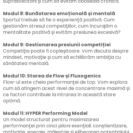
suprasolicitării și cum să evităm oboseala cronică.
Modul 8: Bunăstarea emoțională și mentală
Sportul trebuie să fie o experiență pozitivă. Cum
gestionăm stresul competițiilor, cum încurajăm o
mentalitate pozitivă și evităm presiunea excesivă?
Modul 9: Gestionarea presiunii competiției
Competiția poate fi copleșitoare. Vom discuta despre
mindset, motivație și cum să echilibrăm ambiția cu
sănătatea mentală.
Modul 10: Starea de Flow și Fluxogenics
Flow-ul este cheia performanței de top. Vom explora
cum să atingem acest nivel de concentrare maximă și
ce factori contribuie la intrarea în această stare
optimă.
Modul 11: HYPER Performing Model
Un model structurat pentru maximizarea
performanței prin cinci piloni esențiali: conștientizare,
motivație, energie, măiestrie și eliberarea potențialului.