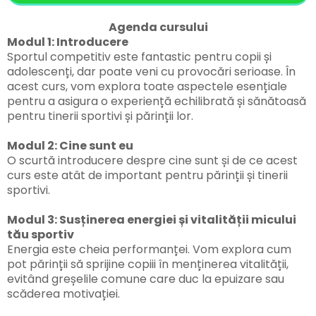
Agenda cursului
Modul 1: Introducere
Sportul competitiv este fantastic pentru copii și
adolescenți, dar poate veni cu provocări serioase. În
acest curs, vom explora toate aspectele esențiale
pentru a asigura o experiență echilibrată și sănătoasă
pentru tinerii sportivi și părinții lor.
Modul 2: Cine sunt eu
O scurtă introducere despre cine sunt și de ce acest
curs este atât de important pentru părinții și tinerii
sportivi.
Modul 3: Susținerea energiei și vitalității micului
tău sportiv
Energia este cheia performanței. Vom explora cum
pot părinții să sprijine copiii în menținerea vitalității,
evitând greșelile comune care duc la epuizare sau
scăderea motivației.